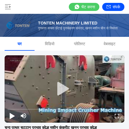
चैट करना
संपर्क
TONTEN MACHINERY LIMITED
गुणवत्ता कचरा छँटाई पुनर्चक्रण संयंत्र, खनन मशीन चीन से निर्माता
घर
विडियो
प्लेलिस्ट
वेबसाइट
चूना पत्थर चट्टान प्रभाव कोल्हू मशीन कंक्रीट खनन प्रभाव कोल्हू