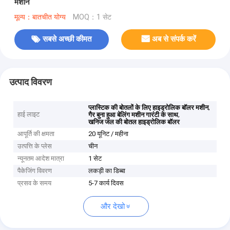
मशीन
मूल्य：बातचीत योग्य
MOQ：1 सेट
सबसे अच्छी कीमत
अब से संपर्क करें
उत्पाद विवरण
,
प्लास्टिक की बोतलों के लिए हाइड्रोलिक बॉलर मशीन
हाई लाइट
,
गैर बुना हुआ बेलिंग मशीन गारंटी के साथ
खनिज जल की बोतल हाइड्रोलिक बॉलर
आपूर्ति की क्षमता
20 यूनिट / महीना
उत्पत्ति के प्लेस
चीन
न्यूनतम आदेश मात्रा
1 सेट
पैकेजिंग विवरण
लकड़ी का डिब्बा
प्रसव के समय
5-7 कार्य दिवस
और देखो