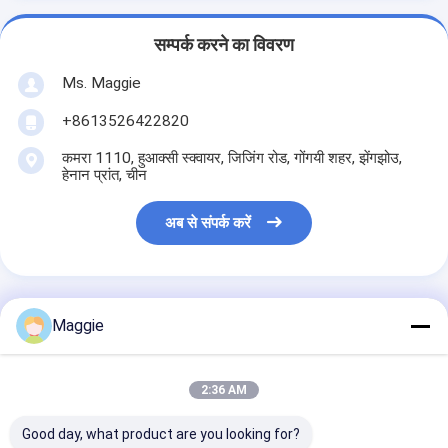
सम्पर्क करने का विवरण
Ms. Maggie
+8613526422820
कमरा 1110, हुआक्सी स्क्वायर, जिजिंग रोड, गोंगयी शहर, झेंगझोउ,
हेनान प्रांत, चीन
अब से संपर्क करें
Maggie
सबसे उत्तम प्रतिदान प्राप्त करें
2:36 AM
हाइड्रोलिक बॉलर मशीन खनिज
पानी की बोतल गैर बुना प्लास्टिक
बॉलिंग मशीन
Good day, what product are you looking for?