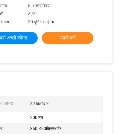
 समय:
5-7 कार्य दिवस
ें:
टी/टी
 क्षमता:
30 यूनिट / महीना
बसे अच्छी कीमत
संपर्क करें
िक मशीनरी:
37 किलोवाट
200 टन
्व:
350-450किग्रा/मी³