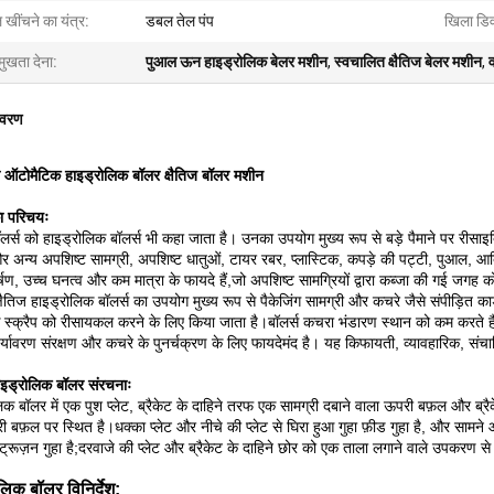
 खींचने का यंत्र:
डबल तेल पंप
खिला डि
मुखता देना:
पुआल ऊन हाइड्रोलिक बेलर मशीन
,
स्वचालित क्षैतिज बेलर मशीन
,
िवरण
ूल ऑटोमैटिक हाइड्रोलिक बॉलर क्षैतिज बॉलर मशीन
ा परिचयः
ॉलर्स को हाइड्रोलिक बॉलर्स भी कहा जाता है। उनका उपयोग मुख्य रूप से बड़े पैमाने पर रीसाइक्लि
अन्य अपशिष्ट सामग्री, अपशिष्ट धातुओं, टायर रबर, प्लास्टिक, कपड़े की पट्टी, पुआल, आदि
कर्षण, उच्च घनत्व और कम मात्रा के फायदे हैं,जो अपशिष्ट सामग्रियों द्वारा कब्जा की ग
्षैतिज हाइड्रोलिक बॉलर्स का उपयोग मुख्य रूप से पैकेजिंग सामग्री और कचरे जैसे संपीड़ित कार
 स्क्रैप को रीसायकल करने के लिए किया जाता है।बॉलर्स कचरा भंडारण स्थान को कम करते 
र्यावरण संरक्षण और कचरे के पुनर्चक्रण के लिए फायदेमंद है। यह किफायती, व्यावहारिक, संच
हाइड्रोलिक बॉलर संरचनाः
िक बॉलर में एक पुश प्लेट, ब्रैकेट के दाहिने तरफ एक सामग्री दबाने वाला ऊपरी बफ़ल और ब्रैक
ी बफ़ल पर स्थित है।धक्का प्लेट और नीचे की प्लेट से घिरा हुआ गुहा फ़ीड गुहा है, और सामने
सट्रूज़न गुहा है;दरवाजे की प्लेट और ब्रैकेट के दाहिने छोर को एक ताला लगाने वाले उपकरण से 
लिक बॉलर विनिर्देश: