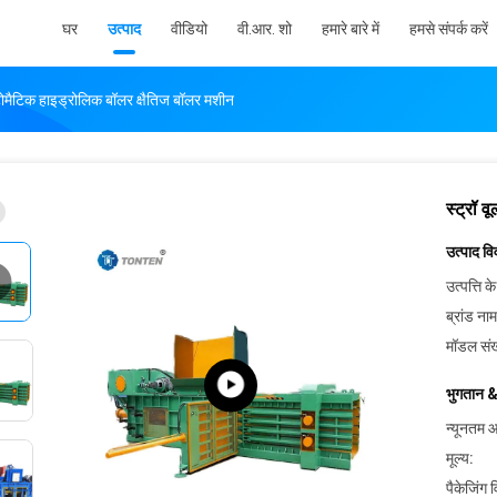
घर
उत्पाद
वीडियो
वी.आर. शो
हमारे बारे में
हमसे संपर्क करें
टोमैटिक हाइड्रोलिक बॉलर क्षैतिज बॉलर मशीन
स्ट्रॉ 
उत्पाद व
उत्पत्ति के
ब्रांड नाम
मॉडल संख
भुगतान &
न्यूनतम आ
मूल्य:
पैकेजिंग 