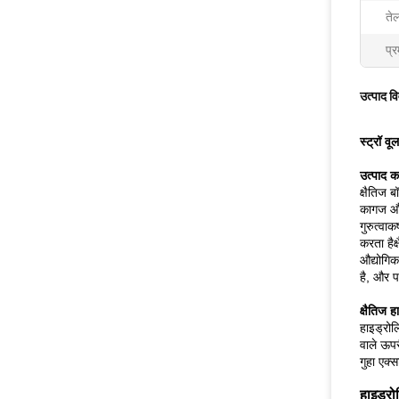
तेल
प्र
उत्पाद व
स्ट्रॉ व
उत्पाद क
क्षैतिज ब
कागज और 
गुरुत्वा
करता हैक
औद्योगिक
है, और प
क्षैतिज 
हाइड्रोल
वाले ऊपर
गुहा एक्
हाइड्रो