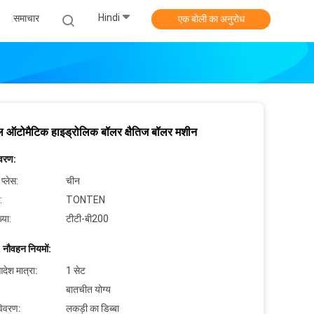
Hindi
समाचार
एक बोली का अनुरोध
वूल ऑटोमैटिक हाइड्रोलिक बॉलर क्षैतिज बॉलर मशीन
िवरण:
 प्लेस:
चीन
:
TONTEN
्या:
टीटी-बी200
 नौवहन नियमों:
देश मात्रा:
1 सेट
बातचीत योग्य
विवरण:
लकड़ी का डिब्बा