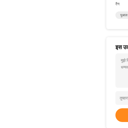
टैग:
पुआल 
इस उत्
मुझे
धन्यव