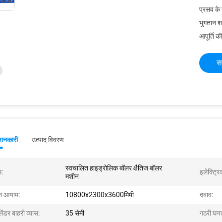
प्रसव के
भुगतान शर्त
आपूर्ति की
स
जानकारी
उत्पाद विवरण
स्वचालित हाइड्रोलिक बॉलर क्षैतिज बॉलर
म:
इलेक्ट्र
मशीन
ल आयाम:
10800x2300x3600मिमी
दबाव:
ेंडर बाहरी व्यास:
35 सेमी
गठरी घनत