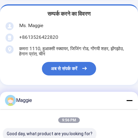
सम्पर्क करने का विवरण
Ms. Maggie
+8613526422820
कमरा 1110, हुआक्सी स्क्वायर, जिजिंग रोड, गोंगयी शहर, झेंगझोउ,
हेनान प्रांत, चीन
अब से संपर्क करें
Maggie
सबसे उत्तम प्रतिदान प्राप्त करें
9:56 PM
रॉड कोयला लकड़ी का कोयला बनाने
की मशीन ब्रिकेटिंग एक्सट्रूडर
बनाने प्रेस
Good day, what product are you looking for?