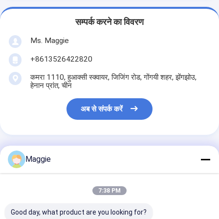
सम्पर्क करने का विवरण
Ms. Maggie
+8613526422820
कमरा 1110, हुआक्सी स्क्वायर, जिजिंग रोड, गोंगयी शहर, झेंगझोउ,
हेनान प्रांत, चीन
अब से संपर्क करें
Maggie
सबसे उत्तम प्रतिदान प्राप्त करें
7:38 PM
औद्योगिक बड़े कंपन स्क्रीन पत्थर
क्रशर रेत मिट्टी और बजरी के लिए
विभाजक
Good day, what product are you looking for?