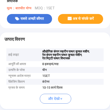
विभाजक
मूल्य：बातचीत योग्य
MOQ：1SET
सबसे अच्छी कीमत
अब से संपर्क करें
उत्पाद विवरण
,
औद्योगिक कंपन स्क्रीन पत्थर कुचल मशीन
हाई लाइट
,
रेत कंपन स्क्रीन पत्थर कुचल मशीन
रेत मिट्टी पत्थर विभाजक
आपूर्ति की क्षमता
8 इकाइयां/माह
उत्पत्ति के प्लेस
चीन
न्यूनतम आदेश मात्रा
1SET
पैकेजिंग विवरण
कंटेनर
प्रसव के समय
10-15 कार्य दिवस
और देखो