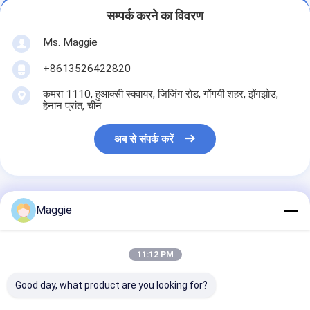
सम्पर्क करने का विवरण
Ms. Maggie
+8613526422820
कमरा 1110, हुआक्सी स्क्वायर, जिजिंग रोड, गोंगयी शहर, झेंगझोउ,
हेनान प्रांत, चीन
अब से संपर्क करें
Maggie
सबसे उत्तम प्रतिदान प्राप्त करें
11:12 PM
बेलनाकार पत्थर धोने औद्योगिक रेत
और बजरी स्क्रीन विभाजक
उपकरण
Good day, what product are you looking for?