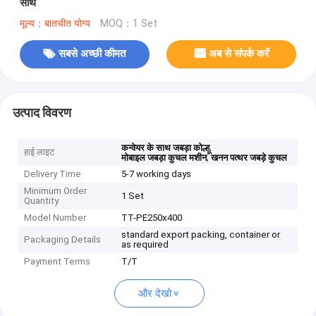
साथ
मूल्य：बातचीत योग्य
MOQ：1 Set
सबसे अच्छी कीमत
अब से संपर्क करें
उत्पाद विवरण
,
कन्वेयर के साथ जबड़ा कोल्हू
हाई लाइट
,
मोबाइल जबड़ा कुचल मशीन
खनन पत्थर जबड़े कुचल
Delivery Time
5-7 working days
Minimum Order
1 Set
Quantity
Model Number
TT-PE250x400
standard export packing, container or
Packaging Details
as required
Payment Terms
T/T
और देखो